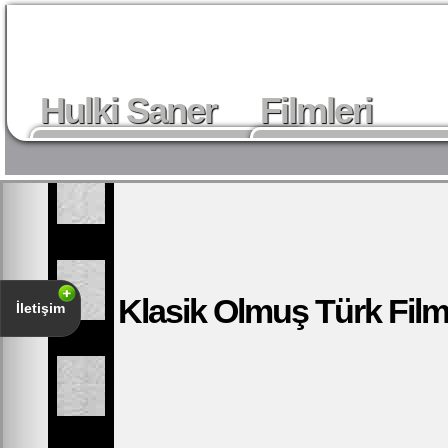
Hulki Saner
Filmleri
Hayat Hikayesi
Hulki Saner imzalı f
Klasik Olmuş Türk Filmi
İletişim